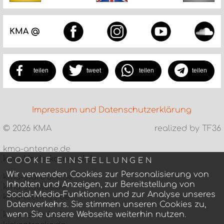
KMA @
teilen
tweet
teilen
teilen
Impressum und Datenschutzerklärung
©
2026 KMA
realized by TF36
kma-antenne.de
kma-kinderkarneval.de
COOKIE EINSTELLUNGEN
Wir verwenden Cookies zur Personalisierung von
kma-startruck.de
Inhalten und Anzeigen, zur Bereitstellung von
kma-studios.de
Social-Media-Funktionen und zur Analyse unseres
kma-technics.de
Datenverkehrs. Sie stimmen unseren Cookies zu,
wenn Sie unsere Webseite weiterhin nutzen.
kma-records.de