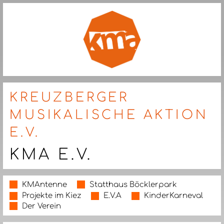
KREUZBERGER
MUSIKALISCHE AKTION
E.V.
KMA E.V.
KMAntenne
Statthaus Böcklerpark
Projekte im Kiez
E.V.A
KinderKarneval
Der Verein