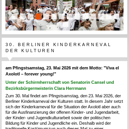
slide details.
slide details.
slide details.
slide details.
slide details.
slide details.
slide details.
slide details.
slide details.
slide details.
slide details.
slide details.
slide detail
slide d
slide details.
30. BERLINER KINDERKARNEVAL
DER KULTUREN
am Pfingstsamstag, 23. Mai 2026 mit dem Motto: "Viva el
Axolotl – forever young!"
Unter der Schirmherrschaft von Senatorin Cansel und
Bezirksbürgermeisterin Clara Herrmann
Zum 30. Mal findet am Pfingstsamstag, den 23. Mai 2026, der
Berliner Kinderkarneval der Kulturen statt. In diesem Jahr setzt
sich der Kinderkarneval für die Situation der Axolotl aber auch
für die Ausfinanzierung der offenen Kinder- und Jugendarbeit,
der Kinder- und Jugendkulturarbeit sowie der politischen
Bildung für Kinder und Jugendliche ein. Deshalb wird der
traditionelle Kostümumzug auch dieses Mal zu einer