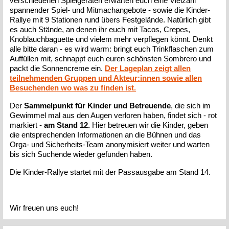
verschiedenen Spielgeräten erwarten euch eine Vielzahl
spannender Spiel- und Mitmachangebote - sowie die Kinder-
Rallye mit 9 Stationen rund übers Festgelände. Natürlich gibt
es auch Stände, an denen ihr euch mit Tacos, Crepes,
Knoblauchbaguette und vielem mehr verpflegen könnt. Denkt
alle bitte daran - es wird warm: bringt euch Trinkflaschen zum
Auffüllen mit, schnappt euch euren schönsten Sombrero und
packt die Sonnencreme ein.
Der Lageplan zeigt allen
teilnehmenden Gruppen und Akteur:innen sowie allen
Besuchenden wo was zu finden ist.
Der
Sammelpunkt für Kinder und Betreuende
, die sich im
Gewimmel mal aus den Augen verloren haben, findet sich - rot
markiert -
am Stand 12.
Hier betreuen wir die Kinder, geben
die entsprechenden Informationen an die Bühnen und das
Orga- und Sicherheits-Team anonymisiert weiter und warten
bis sich Suchende wieder gefunden haben.
Die Kinder-Rallye startet mit der Passausgabe am Stand 14.
Wir freuen uns euch!