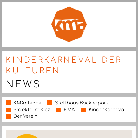
KINDERKARNEVAL DER
KULTUREN
NEWS
KMAntenne
Statthaus Böcklerpark
Projekte im Kiez
E.V.A
KinderKarneval
Der Verein