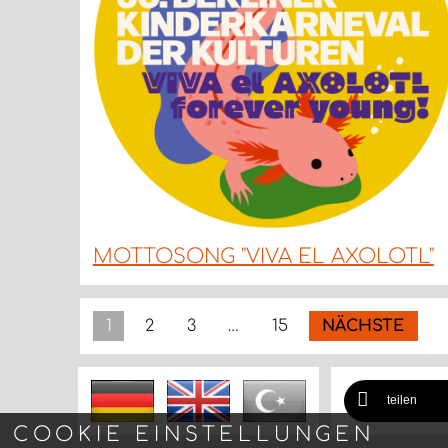
MOTTOSONG "VIVA EL AXOLOTL"
1
2
3
…
15
NÄCHSTE
teilen
COOKIE EINSTELLUNGEN