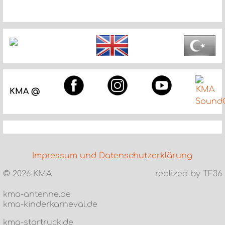
KMA @
Impressum und Datenschutzerklärung
©
2026 KMA
realized by TF36
kma-antenne.de
kma-kinderkarneval.de
kma-startruck.de