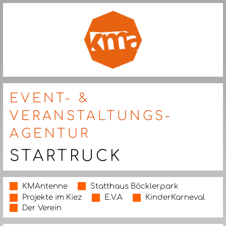
EVENT- &
VERANSTALTUNGS-
AGENTUR
STARTRUCK
KMAntenne
Statthaus Böcklerpark
Projekte im Kiez
E.V.A
KinderKarneval
Der Verein