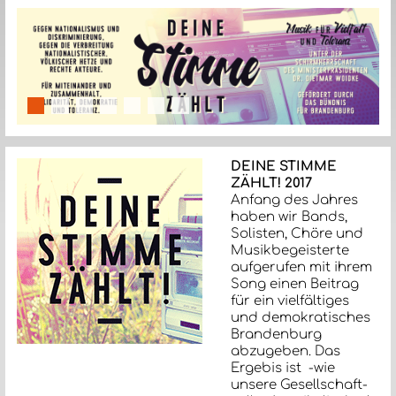
slide details.
slide details.
slide details.
slide details.
slide details.
slide details.
slide details.
DEINE STIMME
ZÄHLT! 2017
Anfang des Jahres
haben wir Bands,
Solisten, Chöre und
Musikbegeisterte
aufgerufen mit ihrem
Song einen Beitrag
für ein vielfältiges
und demokratisches
Brandenburg
abzugeben. Das
Ergebis ist -wie
unsere Gesellschaft-