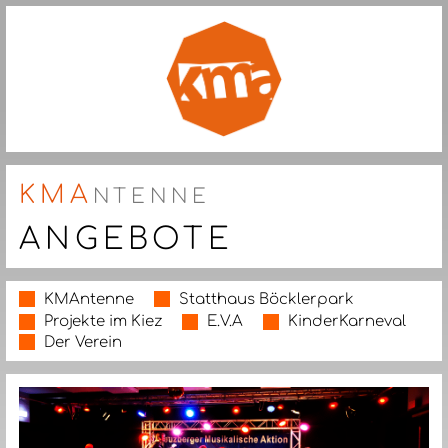
KMA
NTENNE
ANGEBOTE
KMAntenne
Statthaus Böcklerpark
Projekte im Kiez
E.V.A
KinderKarneval
Der Verein