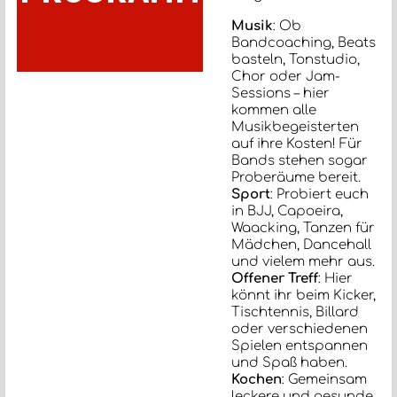
Musik
: Ob
Bandcoaching, Beats
basteln, Tonstudio,
Chor oder Jam-
Sessions – hier
kommen alle
Musikbegeisterten
auf ihre Kosten! Für
Bands stehen sogar
Proberäume bereit.
Sport
: Probiert euch
in BJJ, Capoeira,
Waacking, Tanzen für
Mädchen, Dancehall
und vielem mehr aus.
Offener Treff
: Hier
könnt ihr beim Kicker,
Tischtennis, Billard
oder verschiedenen
Spielen entspannen
und Spaß haben.
Kochen
: Gemeinsam
leckere und gesunde