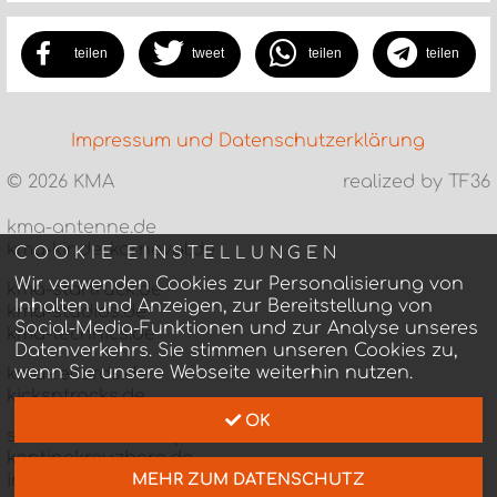
teilen
tweet
teilen
teilen
Impressum und Datenschutzerklärung
©
2026 KMA
realized by TF36
kma-antenne.de
kma-kinderkarneval.de
COOKIE EINSTELLUNGEN
Wir verwenden Cookies zur Personalisierung von
kma-startruck.de
Inhalten und Anzeigen, zur Bereitstellung von
kma-studios.de
Social-Media-Funktionen und zur Analyse unseres
kma-technics.de
Datenverkehrs. Sie stimmen unseren Cookies zu,
wenn Sie unsere Webseite weiterhin nutzen.
kma-records.de
kicksntracks.de
OK
statthausboecklerpark.de
kantinekreuzberg.de
intihaus.de
MEHR ZUM DATENSCHUTZ