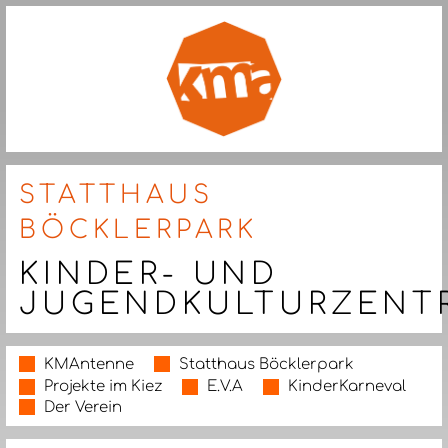
STATTHAUS
BÖCKLERPARK
KINDER- UND
JUGENDKULTURZENT
KMAntenne
Statthaus Böcklerpark
Projekte im Kiez
E.V.A
KinderKarneval
Der Verein