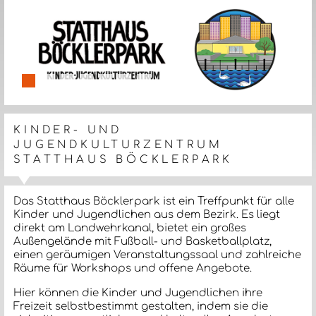
slide details.
slide details.
slide details.
slide details.
slide details.
slide details.
slide details.
KINDER- UND
JUGENDKULTURZENTRUM
STATTHAUS BÖCKLERPARK
Das Statthaus Böcklerpark ist ein Treffpunkt für alle
Kinder und Jugendlichen aus dem Bezirk. Es liegt
direkt am Landwehrkanal, bietet ein großes
Außengelände mit Fußball- und Basketballplatz,
einen geräumigen Veranstaltungssaal und zahlreiche
Räume für Workshops und offene Angebote.
Hier können die Kinder und Jugendlichen ihre
Freizeit selbstbestimmt gestalten, indem sie die