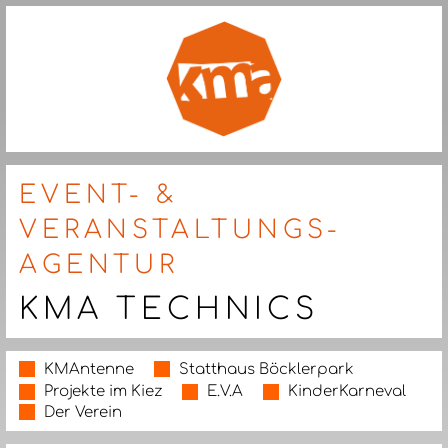
EVENT- &
VERANSTALTUNGS-
AGENTUR
KMA TECHNICS
KMAntenne
Statthaus Böcklerpark
Projekte im Kiez
E.V.A
KinderKarneval
Der Verein