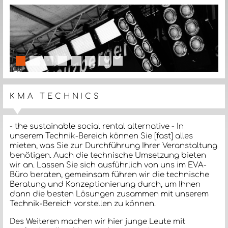
slide details.
slide details.
slide details.
slide details.
slide details.
slide details.
slide details.
slide details.
KMA TECHNICS
- the sustainable social rental alternative - In
unserem Technik-Bereich können Sie [fast] alles
mieten, was Sie zur Durchführung Ihrer Veranstaltung
benötigen. Auch die technische Umsetzung bieten
wir an. Lassen Sie sich ausführlich von uns im EVA-
Büro beraten, gemeinsam führen wir die technische
Beratung und Konzeptionierung durch, um Ihnen
dann die besten Lösungen zusammen mit unserem
Technik-Bereich vorstellen zu können.
Des Weiteren machen wir hier junge Leute mit