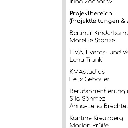
Irina Zacharov
Projektbereich
(Projektleitungen 
Berliner Kinderkarn
Mareike Stanze
E.V.A. Events- und 
Lena Trunk
KMAstudios
Felix Gebauer
Berufsorientierung
Sila Sönmez
Anna-Lena Brechte
Kantine Kreuzberg
Marlon Prüße