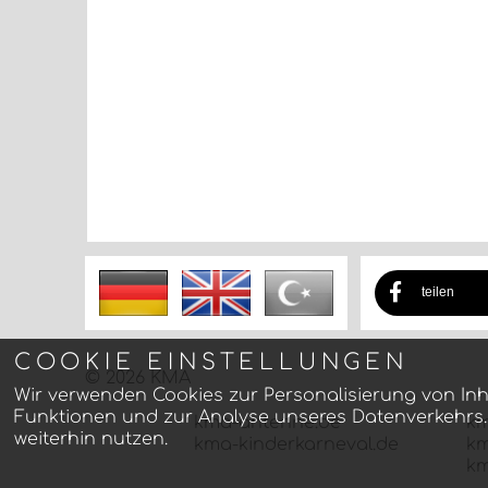
teilen
COOKIE EINSTELLUNGEN
©
2026 KMA
Wir verwenden Cookies zur Personalisierung von Inh
Funktionen und zur Analyse unseres Datenverkehrs.
kma-antenne.de
km
weiterhin nutzen.
kma-kinderkarneval.de
km
km