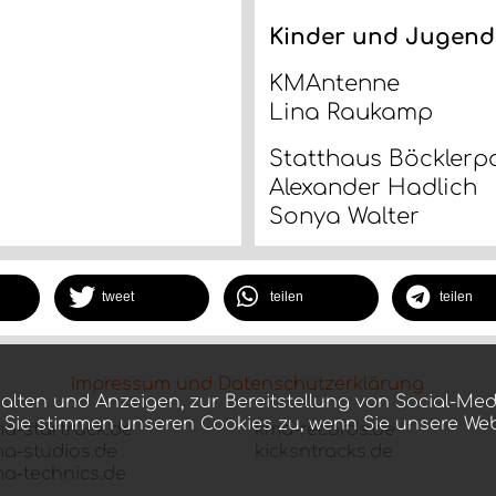
Kinder und Jugend
KMAntenne
Lina Raukamp
Statthaus Böcklerp
Alexander Hadlich
Sonya Walter
tweet
teilen
teilen
Impressum und Datenschutzerklärung
alten und Anzeigen, zur Bereitstellung von Social-Med
 Sie stimmen unseren Cookies zu, wenn Sie unsere We
a-startruck.de
kma-records.de
a-studios.de
kicksntracks.de
a-technics.de