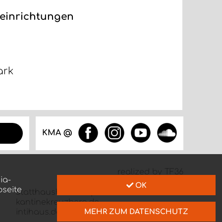
einrichtungen
ark
KMA @
realized by TF36
ia-
OK
bseite
statthausboecklerpark.de
kantinekreuzberg.de
intihaus.de
MEHR ZUM DATENSCHUTZ