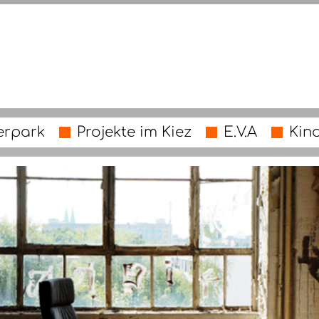
erpark
Projekte im Kiez
E.V.A
Kin