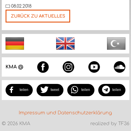
08.02.2018
ZURÜCK ZU AKTUELLES
Nächste
KMA @
teilen
tweet
teilen
teilen
Impressum und Datenschutzerklärung
©
2026 KMA
realized by TF36