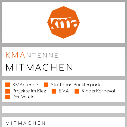
KMA
NTENNE
MITMACHEN
KMAntenne
Statthaus Böcklerpark
Projekte im Kiez
E.V.A
KinderKarneval
Der Verein
MITMACHEN