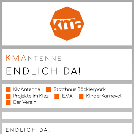
KMA
NTENNE
ENDLICH DA!
KMAntenne
Statthaus Böcklerpark
Projekte im Kiez
E.V.A
KinderKarneval
Der Verein
ENDLICH DA!