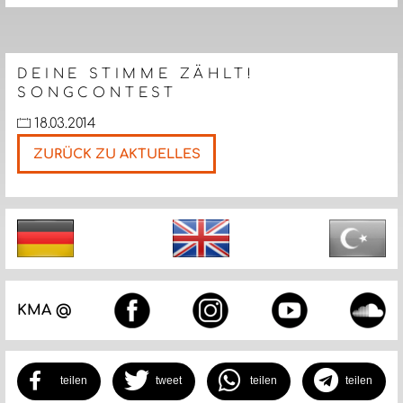
DEINE STIMME ZÄHLT!
SONGCONTEST
18.03.2014
ZURÜCK ZU AKTUELLES
Nächste
KMA @
teilen
tweet
teilen
teilen