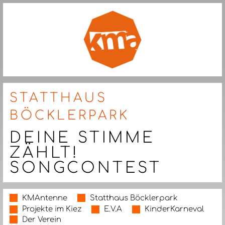
STATTHAUS
BÖCKLERPARK
DEINE STIMME
ZÄHLT!
SONGCONTEST
KMAntenne
Statthaus Böcklerpark
Projekte im Kiez
E.V.A
KinderKarneval
Der Verein