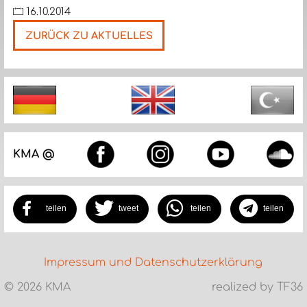
16.10.2014
ZURÜCK ZU AKTUELLES
Nächste
KMA @
teilen
tweet
teilen
teilen
Impressum und Datenschutzerklärung
©
2026 KMA
realized by TF36