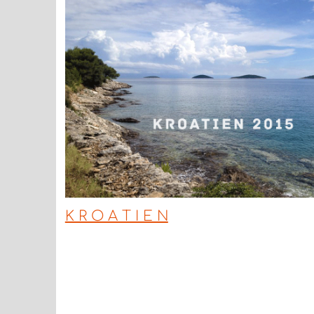
K R O A T I E N