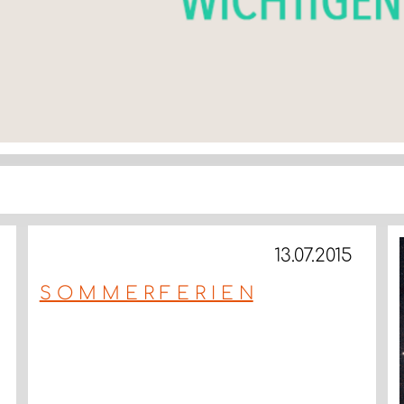
13.07.2015
S O M M E R F E R I E N