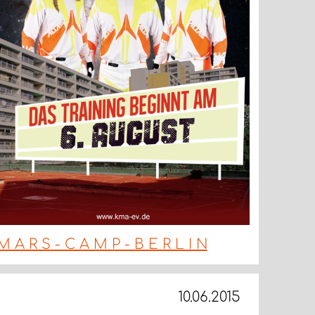
M A R S - C A M P - B E R L I N
10.06.2015