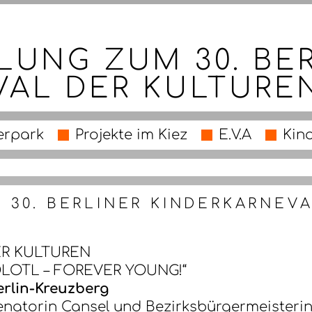
LUNG ZUM 30. BE
VAL DER KULTURE
erpark
Projekte im Kiez
E.V.A
Kin
 30. BERLINER KINDERKARNEV
ER KULTUREN
LOTL – FOREVER YOUNG!“
erlin-Kreuzberg
enatorin Cansel und Bezirksbürgermeisteri