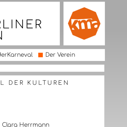
RLINER
N
derKarneval
Der Verein
AL DER KULTUREN
n Clara Herrmann