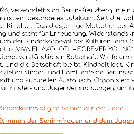
6, verwandelt sich Berlin-Kreuzberg in ein b
n ist ein besonderes Jubiläum. Seit drei Jahr
 Kindheit. Das diesjährige Mottotier, der Ax
jung und steht für Erneuerung, Widerstands
ch der Kinderkarneval der Kulturen– ein Ort
Motto „VIVA EL AXOLOTL – FOREVER YOUNG“ 
tional verständlichen Botschaft. Wir feiern 
. Und die Botschaft bleibt: Kindheit lebt. Ki
ziellen Kinder- und Familienfeste Berlins st
chaft und kulturellen Austausch. Organisier
rm für Kinder- und Jugendeinrichtungen, um ih
nderkarneval gibt es hier auf der Seite.
t Stimmen der Schirmfrauen und dem Jugend