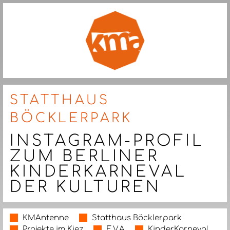
STATTHAUS
BÖCKLERPARK
INSTAGRAM-PROFIL
ZUM BERLINER
KINDERKARNEVAL
DER KULTUREN
KMAntenne
Statthaus Böcklerpark
Projekte im Kiez
E.V.A
KinderKarneval