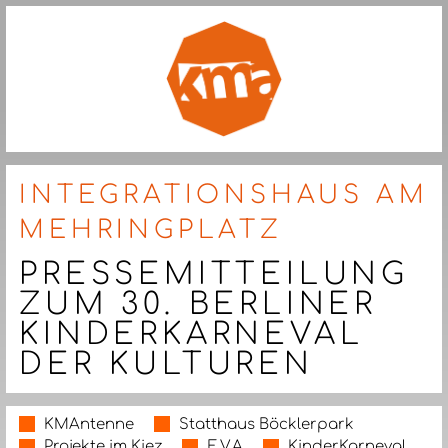
INTEGRATIONSHAUS AM
MEHRINGPLATZ
PRESSEMITTEILUNG
ZUM 30. BERLINER
KINDERKARNEVAL
DER KULTUREN
KMAntenne
Statthaus Böcklerpark
Projekte im Kiez
E.V.A
KinderKarneval