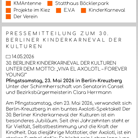
KMAntenne
Statthaus Böcklerpark
Projekte im Kiez
E.V.A
KinderKarneval
Der Verein
PRESSEMITTEILUNG ZUM 30.
BERLINER KINDERKARNEVAL DER
KULTUREN
14.05.2026
30. BERLINER KINDERKARNEVAL DER KULTUREN
UNTER DEM MOTTO: „VIVA EL AXOLOTL – FOREVER
YOUNG!“
Pfingstsamstag, 23. Mai 2026 in Berlin-Kreuzberg
Unter der Schirmherrschaft von Senatorin Cansel
und Bezirksbürgermeisterin Clara Herrmann
Am Pfingstsamstag, den 23. Mai 2026, verwandelt sich
Berlin-Kreuzberg in ein buntes Axolotl-Spektakel! Der
30. Berliner Kinderkarneval der Kulturen ist ein
besonderes Jubiläum. Seit drei Jahrzehnten steht er
für Vielfalt, Selbstbestimmung und die Kraft der
Kindheit. Das diesjährige Mottotier, der Axolotl, ist ein