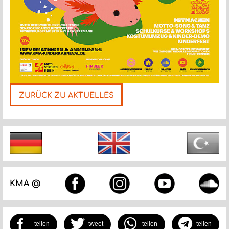
ZURÜCK ZU AKTUELLES
Nächste
KMA @
teilen
tweet
teilen
teilen