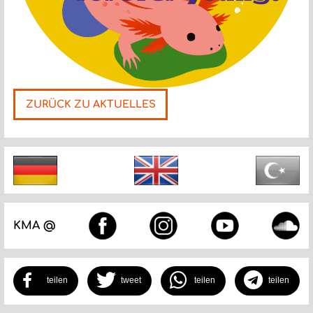
ZURÜCK ZU AKTUELLES
Nächste
KMA @
teilen
tweet
teilen
teilen