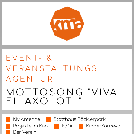
EVENT- &
VERANSTALTUNGS-
AGENTUR
MOTTOSONG "VIVA
EL AXOLOTL"
KMAntenne
Statthaus Böcklerpark
Projekte im Kiez
E.V.A
KinderKarneval
Der Verein